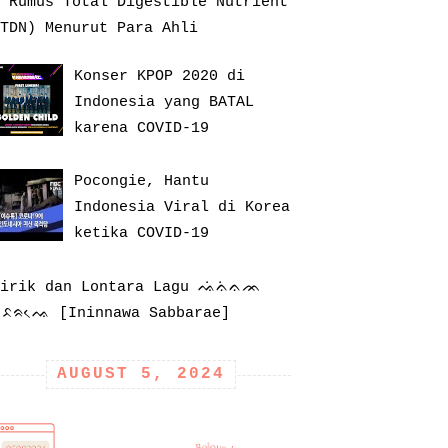
 Rumus Total Digestible Nutrient
TDN) Menurut Para Ahli
Konser KPOP 2020 di
Indonesia yang BATAL
karena COVID-19
Pocongie, Hantu
Indonesia Viral di Korea
ketika COVID-19
Lirik dan Lontara Lagu ᨕᨗᨊᨗᨊᨏ
ᨔᨅᨑᨕᨙ [Ininnawa Sabbarae]
AUGUST 5, 2024