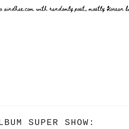
o aindhae.com with randomly post, mostly Korean bu
LBUM SUPER SHOW: