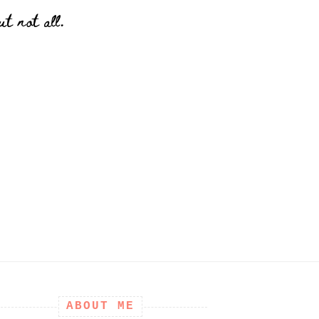
t not all.
ABOUT ME