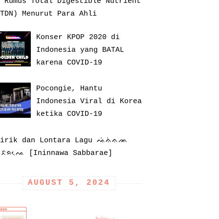
 Rumus Total Digestible Nutrient
TDN) Menurut Para Ahli
Konser KPOP 2020 di
Indonesia yang BATAL
karena COVID-19
Pocongie, Hantu
Indonesia Viral di Korea
ketika COVID-19
Lirik dan Lontara Lagu ᨕᨗᨊᨗᨊᨏ
ᨔᨅᨑᨕᨙ [Ininnawa Sabbarae]
AUGUST 5, 2024