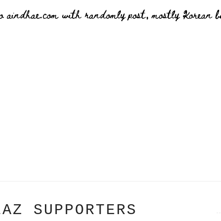
o aindhae.com with randomly post, mostly Korean bu
EAZ SUPPORTERS