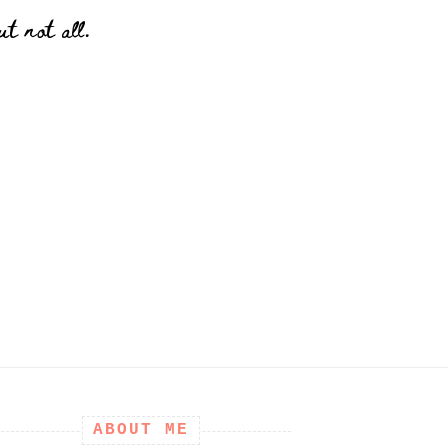
t not all.
ABOUT ME