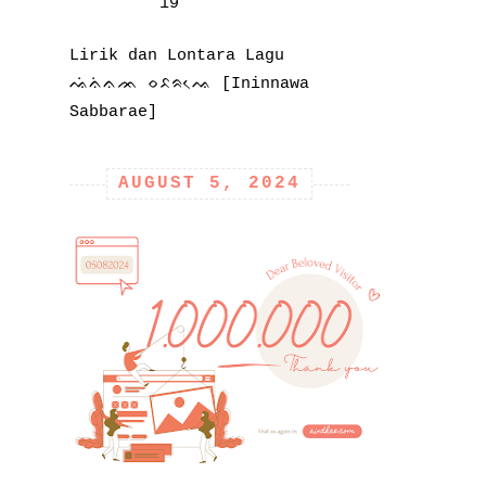
19
Lirik dan Lontara Lagu
ᨕᨗᨊᨗᨊᨏ ᨔᨅᨑᨕᨙ [Ininnawa
Sabbarae]
AUGUST 5, 2024