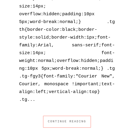
size:14px;
overflow:hidden;padding:10px
5px;word-break:normal;} .tg
th{border-color:black;border-
style:solid;border-width:1px;font-
family:Arial, sans-serif;font-
size:14px; font-
weight:normal;overflow:hidden;paddi
ng:10px 5px;word-break:normal;} .tg
.tg-fgy3{font-family:"Courier New",
Courier, monospace !important;text-
align:left;vertical-align:top}
.tg...
CONTINUE READING