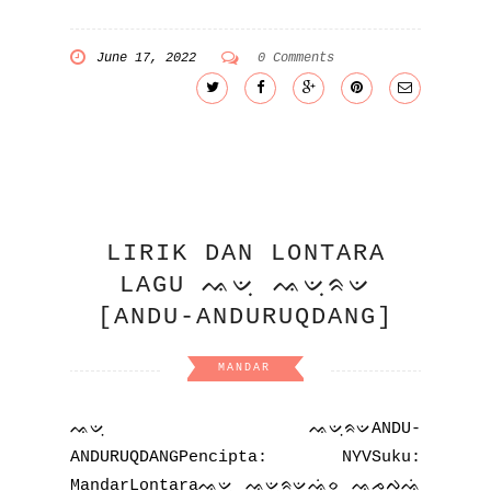
June 17, 2022
0 Comments
LIRIK DAN LONTARA
LAGU ᨕᨉᨘ ᨕᨉᨘᨑᨉ
[ANDU-ANDURUQDANG]
MANDAR
ᨕᨉᨘ ᨕᨉᨘᨑᨉANDU-
ANDURUQDANGPencipta: NYVSuku:
MandarLontaraᨕᨉᨘ ᨕᨉᨘᨑᨉᨕᨗᨔ ᨕᨍᨄᨘᨕᨗ