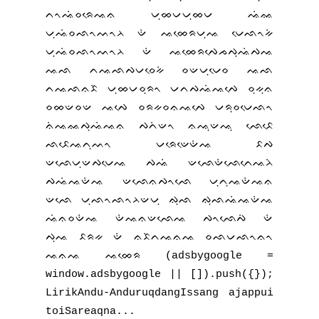
ᨈᨚᨕᨗᨔᨑᨙᨕᨊ ᨆᨘᨖᨆᨆᨘᨖᨆ ᨕᨗᨐ
ᨆᨘᨕᨗᨔᨒᨚᨓᨚᨂ ᨉᨗ ᨕᨖᨙᨑᨆᨘᨕ ᨆᨙᨒᨚᨀᨗ
ᨆᨘᨕᨗᨔᨒᨚᨓᨚᨂ ᨉᨗ ᨕᨖᨙᨑᨄᨙᨍᨄᨘᨕᨗᨄᨕ
ᨕᨒ ᨈᨕᨒᨄᨆᨔᨙᨀᨗ ᨔᨉᨆᨘᨆᨙᨔ ᨕᨒ
ᨈᨕᨒᨊᨅᨗ ᨆᨘᨖᨆᨔᨘᨑᨚ ᨆᨈᨄᨕᨗᨕᨄᨙ ᨔᨘᨀᨘᨊ
ᨔᨖᨉᨔᨉ ᨕᨄᨙ ᨔᨑᨀᨔᨊᨕᨄᨙ ᨆᨑᨘᨔᨆᨙᨒᨚ
ᨊᨗᨕᨐᨄᨘᨕᨗᨕᨊ ᨄᨈᨗᨉᨚ ᨊᨕᨘᨉᨕᨘ ᨒᨙᨅᨙ
ᨒᨅᨙᨕᨈᨘᨓᨚ ᨆᨑᨙᨉᨙᨉᨗᨕ ᨅᨄ
ᨉᨒᨙᨆᨘᨉᨄᨆᨙᨕ ᨄᨕᨗ ᨉᨒᨙᨉᨗᨒᨙᨈᨙᨕᨂᨗ
ᨄᨕᨗᨕᨉᨗᨕ ᨉᨒᨙᨊᨄᨚᨒᨙ ᨆᨘᨈᨘᨕᨉᨗᨕᨊ
ᨉᨒᨙ ᨆᨘᨒᨚᨒᨚᨂᨉᨆᨘ ᨁᨘᨒ ᨁᨘᨒᨕᨗᨕᨉᨗᨕ
ᨕᨗᨊᨔᨉᨗᨕ ᨉᨗᨕᨊᨉᨒᨙᨕ ᨄᨚᨒᨙᨄᨗ ᨉᨗ
ᨄᨘᨕ ᨅᨑᨀ ᨉᨗ ᨊᨅᨗᨈᨕᨊᨕ ᨔᨒᨆᨒᨚᨊᨚ
ᨕᨊᨕ ᨕᨖᨙᨑ (adsbygoogle =
window.adsbygoogle || []).push({});
LirikAndu-AnduruqdangIssang ajappui
toiSareaqna...