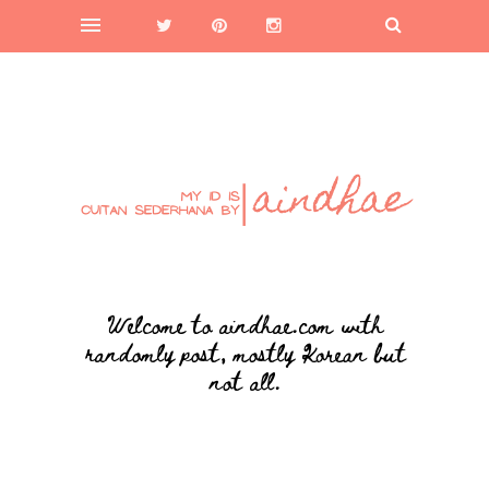
Welcome to aindhae.com with
randomly post, mostly Korean but
not all.