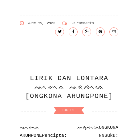
June 19, 2022
0 Comments
LIRIK DAN LONTARA
ᨕᨚᨀᨚᨊ ᨕᨑᨘᨄᨚᨊᨙ
[ONGKONA ARUNGPONE]
BUGIS
ᨕᨚᨀᨚᨊ ᨕᨑᨘᨄᨚᨊᨙONGKONA
ARUMPONEPencipta: NNSuku: