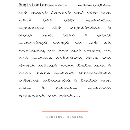
BugisLontaraᨕᨚᨀᨚᨊ ᨕᨑᨘᨄᨚᨊᨙᨑᨙᨀᨘᨕ
ᨕᨉᨗ ᨒᨕᨚᨀᨗ ᨅᨍᨈᨑᨚᨀᨗ ᨒᨙᨅ ᨌᨙᨉᨙ ᨕᨒ
ᨈᨑᨚᨀᨗ ᨒᨙᨅ ᨌᨙᨉᨙ ᨕᨒᨄᨒᨓ
ᨕᨘᨉᨊᨗᨑᨙᨀᨘᨕ ᨕᨗᨉᨗ ᨆᨑᨘᨉᨊᨗᨀᨗᨌᨙᨂᨀᨗ ᨑᨗ
ᨀᨙᨈᨙᨂᨙ ᨕᨒ ᨌᨙᨂᨀᨗ ᨑᨗ ᨀᨙᨈᨙᨂᨙ
ᨕᨒᨈᨚᨔᨗᨉᨘᨄ ᨆᨈᨉᨘᨄ ᨆᨈ ᨕᨉᨗ ᨊᨗᨊᨗ
ᨈᨚᨀᨗᨕᨙᨊᨕᨘ ᨆᨈ ᨈᨚᨀᨗ ᨕᨒ ᨕᨙᨊᨕᨘ ᨆᨈ
ᨈᨚᨀᨗ ᨕᨒᨕᨍ ᨈᨚᨑᨗᨀᨄᨆᨈᨙ ᨌᨚᨒᨗ ᨆᨈᨙ
ᨌᨚᨒᨗᨊᨗ ᨓᨑᨘᨕᨙᨑᨗ ᨈᨚᨈᨚ ᨅᨍᨅᨍ ᨕᨒ ᨑᨗ
ᨈᨚᨈᨚ ᨅᨍᨅᨍ ᨕᨒᨊᨒ ᨀᨙᨅᨚᨂᨙᨆᨌᨗᨒᨀ
ᨆᨌᨗᨒᨀᨊᨗ ᨀᨙᨅᨚᨂᨙᨊᨄᨕᨗ ᨑᨗ ᨅᨒᨅᨒ ᨕᨒ
ᨊᨄᨕᨗ ᨑᨗ ᨅᨒᨅᨒᨕ ᨕᨒᨊᨆᨈᨙ
ᨄᨘᨕᨊᨈᨑᨚᨊᨗ ᨆᨈᨙ ᨈᨑᨚᨊᨗ...
CONTINUE READING