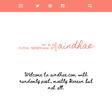
Welcome to aindhae.com with
randomly post, mostly Korean but
not all.