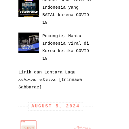
Konser KPOP 2020 di
Indonesia yang
BATAL karena COVID-
19
Pocongie, Hantu
Indonesia Viral di
Korea ketika COVID-
19
Lirik dan Lontara Lagu
ᨕᨗᨊᨗᨊᨏ ᨔᨅᨑᨕᨙ [Ininnawa
Sabbarae]
AUGUST 5, 2024