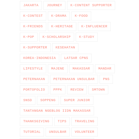
JAKARTA
JOURNEY
K-CONTENT SUPPORTER
K-CONTEST
K-DRAMA
K-FOOD
K-FRIENDS
K-HERITAGE
K-INFLUENCER
K-POP
K-SCHOLARSHIP
K-STUDY
K-SUPPORTER
KESEHATAN
KOREA-INDONESIA
LATSAR CPNS
LIFESTYLE
MAJENE
MAKASSAR
MANDAR
PETERNAKAN
PETERNAKAN UNSULBAR
PNS
PORTOFOLIO
PPPK
REVIEW
SMTOWN
SNSD
SOPPENG
SUPER JUNIOR
TANTANGAN NGEBLOG IIDN MAKASSAR
THANKSGIVING
TIPS
TRAVELING
TUTORIAL
UNSULBAR
VOLUNTEER