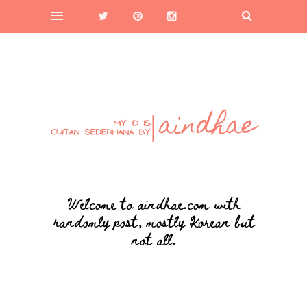
Welcome to aindhae.com with
randomly post, mostly Korean but
not all.