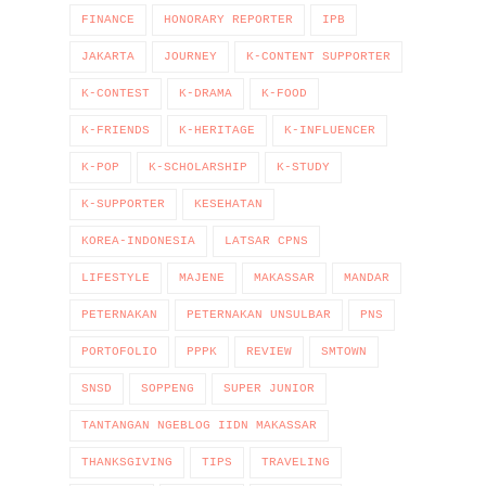
FINANCE
HONORARY REPORTER
IPB
JAKARTA
JOURNEY
K-CONTENT SUPPORTER
K-CONTEST
K-DRAMA
K-FOOD
K-FRIENDS
K-HERITAGE
K-INFLUENCER
K-POP
K-SCHOLARSHIP
K-STUDY
K-SUPPORTER
KESEHATAN
KOREA-INDONESIA
LATSAR CPNS
LIFESTYLE
MAJENE
MAKASSAR
MANDAR
PETERNAKAN
PETERNAKAN UNSULBAR
PNS
PORTOFOLIO
PPPK
REVIEW
SMTOWN
SNSD
SOPPENG
SUPER JUNIOR
TANTANGAN NGEBLOG IIDN MAKASSAR
THANKSGIVING
TIPS
TRAVELING