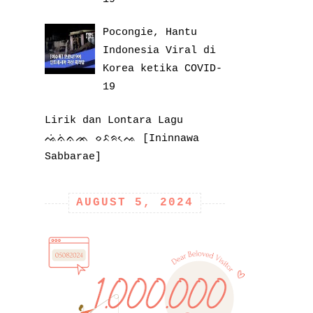
Pocongie, Hantu
Indonesia Viral di
Korea ketika COVID-
19
Lirik dan Lontara Lagu
ᨕᨗᨊᨗᨊᨏ ᨔᨅᨑᨕᨙ [Ininnawa
Sabbarae]
AUGUST 5, 2024