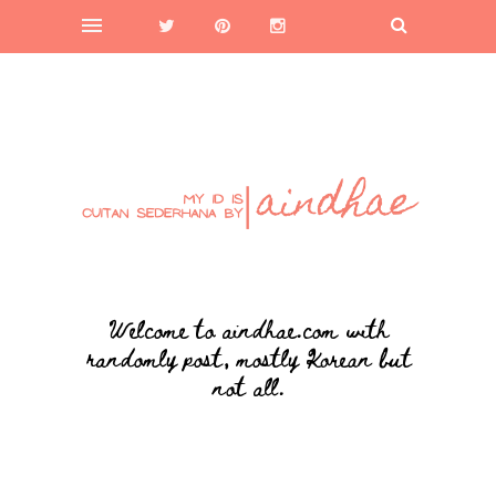
Welcome to aindhae.com with
randomly post, mostly Korean but
not all.