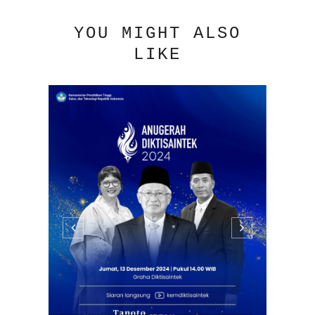
YOU MIGHT ALSO
LIKE
KL
TI