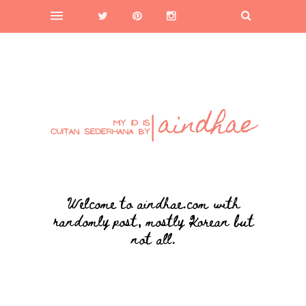
Welcome to aindhae.com with
randomly post, mostly Korean but
not all.