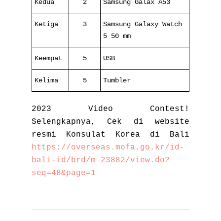
Kedua
2
Samsung Galax A53
Ketiga
3
Samsung Galaxy Watch
5 50 mm
Keempat
5
USB
Kelima
5
Tumbler
2023 Video Contest!
Selengkapnya, Cek di website
resmi Konsulat Korea di Bali
https://overseas.mofa.go.kr/id-
bali-id/brd/m_23882/view.do?
seq=48&page=1