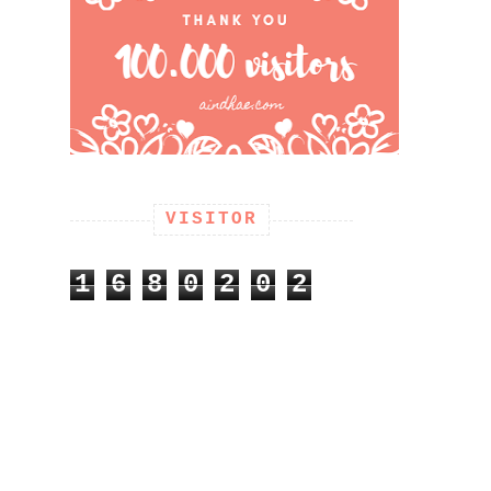
VISITOR
1
6
8
0
2
0
2