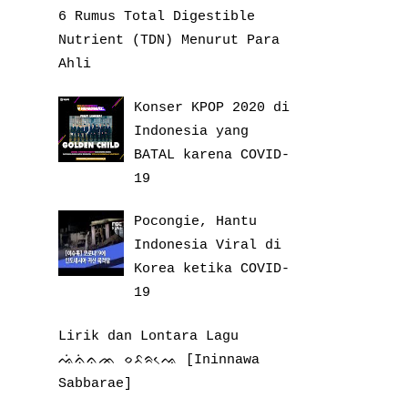
6 Rumus Total Digestible
Nutrient (TDN) Menurut Para
Ahli
Konser KPOP 2020 di
Indonesia yang
BATAL karena COVID-
19
Pocongie, Hantu
Indonesia Viral di
Korea ketika COVID-
19
Lirik dan Lontara Lagu
ᨕᨗᨊᨗᨊᨏ ᨔᨅᨑᨕᨙ [Ininnawa
Sabbarae]