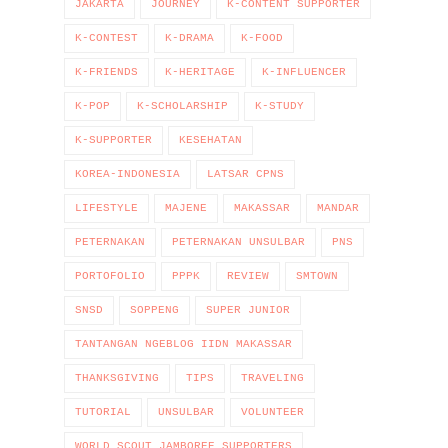
JAKARTA
JOURNEY
K-CONTENT SUPPORTER
K-CONTEST
K-DRAMA
K-FOOD
K-FRIENDS
K-HERITAGE
K-INFLUENCER
K-POP
K-SCHOLARSHIP
K-STUDY
K-SUPPORTER
KESEHATAN
KOREA-INDONESIA
LATSAR CPNS
LIFESTYLE
MAJENE
MAKASSAR
MANDAR
PETERNAKAN
PETERNAKAN UNSULBAR
PNS
PORTOFOLIO
PPPK
REVIEW
SMTOWN
SNSD
SOPPENG
SUPER JUNIOR
TANTANGAN NGEBLOG IIDN MAKASSAR
THANKSGIVING
TIPS
TRAVELING
TUTORIAL
UNSULBAR
VOLUNTEER
WORLD SCOUT JAMBOREE SUPPORTERS