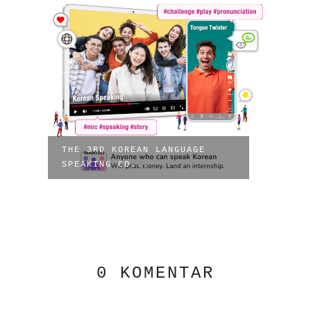
THE 3RD KOREAN LANGUAGE
SPEAKING CO...
7TH 
PEAC
0 KOMENTAR