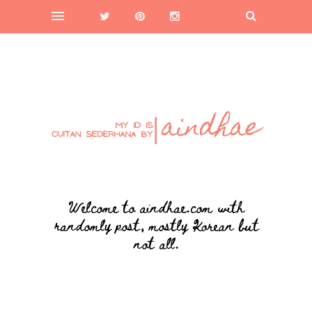
Welcome to aindhae.com with
randomly post, mostly Korean but
not all.