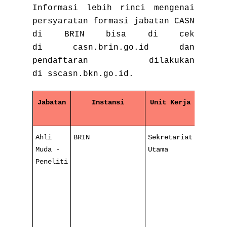
Informasi lebih rinci mengenai
persyaratan formasi jabatan CASN
di BRIN bisa di cek
di casn.brin.go.id dan
pendaftaran dilakukan
di sscasn.bkn.go.id.
Jabatan
Instansi
Unit Kerja
Jeni
Pengad
Ahli
BRIN
Sekretariat
CPNS
Muda -
Utama
Diaspor
Peneliti