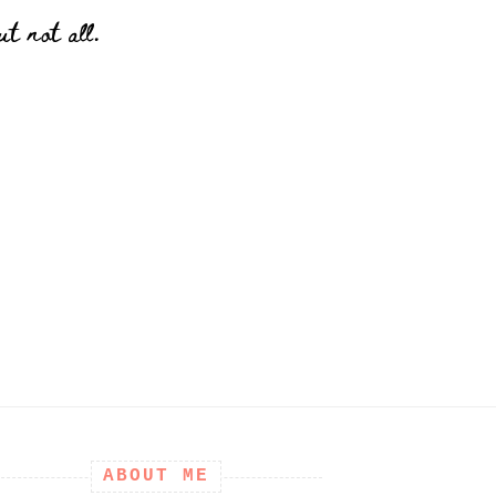
t not all.
ABOUT ME