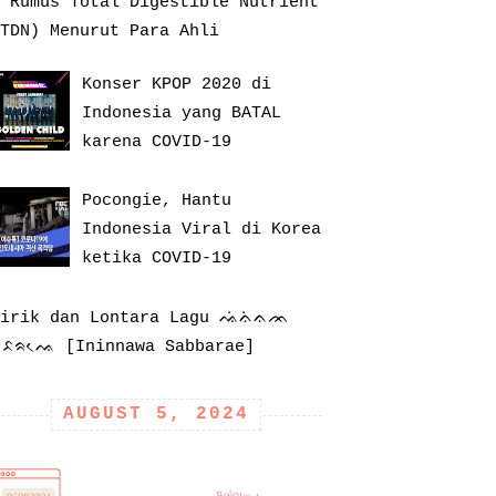
 Rumus Total Digestible Nutrient
TDN) Menurut Para Ahli
Konser KPOP 2020 di
Indonesia yang BATAL
karena COVID-19
Pocongie, Hantu
Indonesia Viral di Korea
ketika COVID-19
Lirik dan Lontara Lagu ᨕᨗᨊᨗᨊᨏ
ᨔᨅᨑᨕᨙ [Ininnawa Sabbarae]
AUGUST 5, 2024