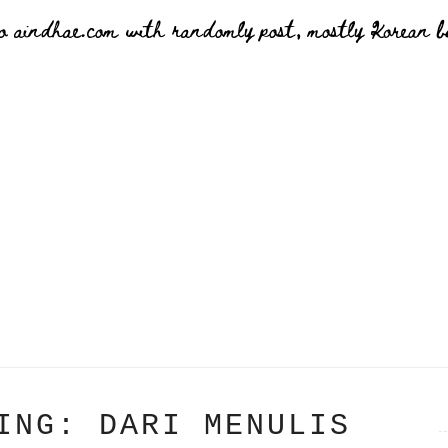
o aindhae.com with randomly post, mostly Korean bu
ING: DARI MENULIS