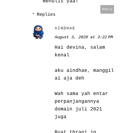
menulis yaa!
Reply
Replies
AINDHAE
August 3, 2020 at 3:22 PM
Hai devina, salam
kenal
aku aindhae, manggil
ai aja deh
Wah sama yah entar
perpanjangannya
domain juli 2021
juga
Buat thrapi jg