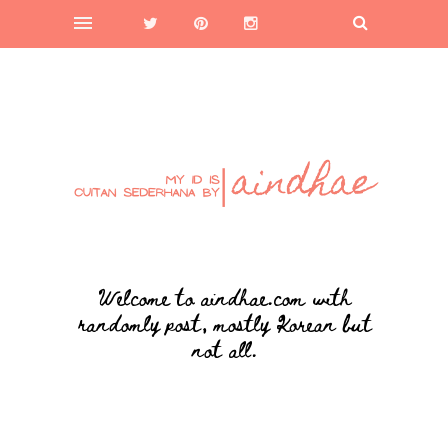
Welcome to aindhae.com with
randomly post, mostly Korean but
not all.