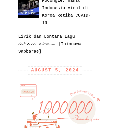
Pocongie, Hantu
Indonesia Viral di
Korea ketika COVID-
19
Lirik dan Lontara Lagu
ᨕᨗᨊᨗᨊᨏ ᨔᨅᨑᨕᨙ [Ininnawa
Sabbarae]
AUGUST 5, 2024