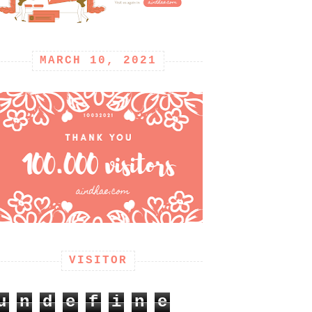
MARCH 10, 2021
VISITOR
u
n
d
e
f
i
n
e