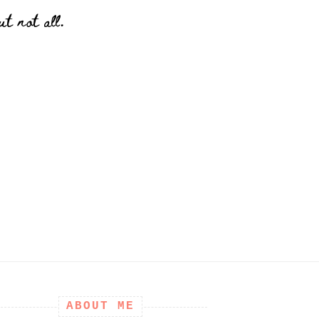
t not all.
ABOUT ME