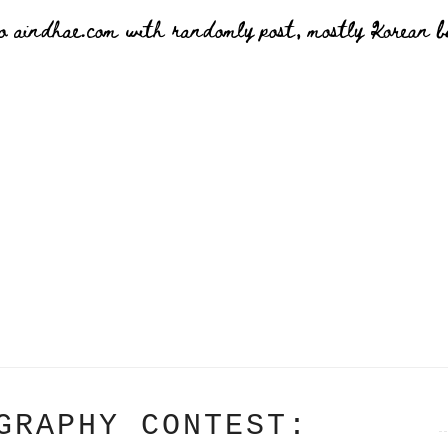
o aindhae.com with randomly post, mostly Korean bu
GRAPHY CONTEST: