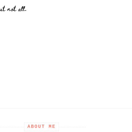
t not all.
ABOUT ME