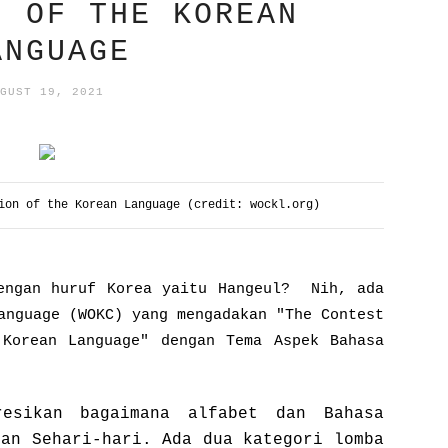
N OF THE KOREAN
ANGUAGE
GUST 19, 2021
ion of the Korean Language (credit: wockl.org)
engan huruf Korea yaitu Hangeul? Nih, ada
anguage (WOKC) yang mengadakan "
The Contest
 Korean Language" dengan Tema
Aspek Bahasa
resikan bagaimana alfabet dan Bahasa
pan Sehari-hari. A
da dua kategori lomba