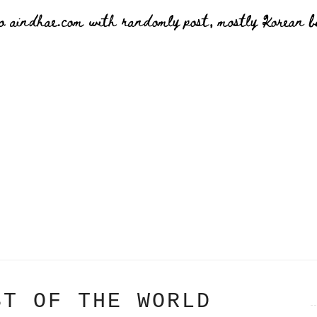
o aindhae.com with randomly post, mostly Korean bu
ST OF THE WORLD