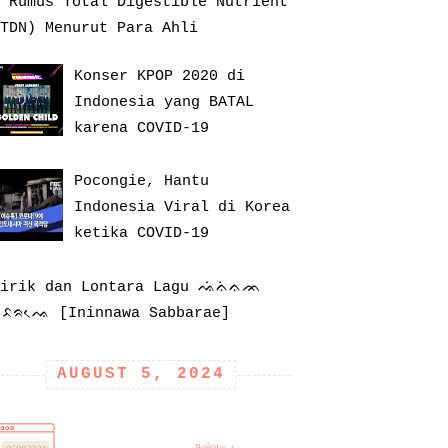
 Rumus Total Digestible Nutrient
TDN) Menurut Para Ahli
Konser KPOP 2020 di
Indonesia yang BATAL
karena COVID-19
Pocongie, Hantu
Indonesia Viral di Korea
ketika COVID-19
Lirik dan Lontara Lagu ᨕᨗᨊᨗᨊᨏ
ᨔᨅᨑᨕᨙ [Ininnawa Sabbarae]
AUGUST 5, 2024