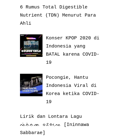
6 Rumus Total Digestible
Nutrient (TDN) Menurut Para
Ahli
Konser KPOP 2020 di
Indonesia yang
BATAL karena COVID-
19
Pocongie, Hantu
Indonesia Viral di
Korea ketika COVID-
19
Lirik dan Lontara Lagu
ᨕᨗᨊᨗᨊᨏ ᨔᨅᨑᨕᨙ [Ininnawa
Sabbarae]