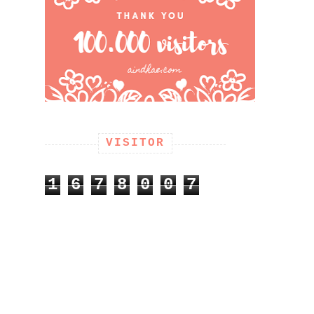
VISITOR
1
6
7
8
0
0
7