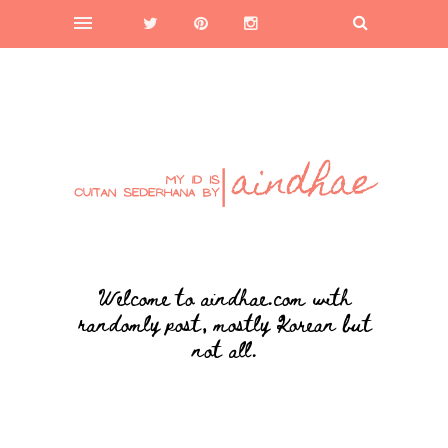
Welcome to aindhae.com with
randomly post, mostly Korean but
not all.