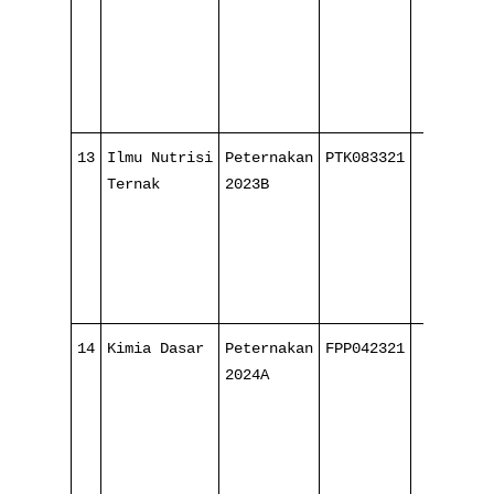
13
Ilmu Nutrisi
Peternakan
PTK083321
4/ 16
Ternak
2023B
14
Kimia Dasar
Peternakan
FPP042321
4/ 16
2024A