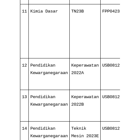
11
Kimia Dasar
TN23B
FPP042321
2
1
12
Pendidikan
Keperawatan
USB0812
8
Kewarganegaraan
2022A
1
13
Pendidikan
Keperawatan
USB0812
8
Kewarganegaraan
2022B
1
14
Pendidikan
Teknik
USB0812
8
Kewarganegaraan
Mesin 2023E
1