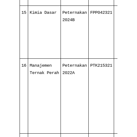
15
Kimia Dasar
Peternakan
FPP042321
4/ 16
2024B
16
Manajemen
Peternakan
PTK215321
2/ 16
Ternak Perah
2022A