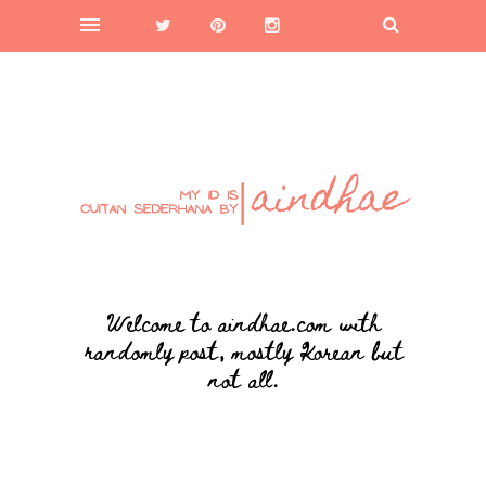
Welcome to aindhae.com with
randomly post, mostly Korean but
not all.