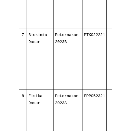
7
Biokimia
Peternakan
PTK022221
3/
Dasar
2023B
16
8
Fisika
Peternakan
FPP052321
4/
Dasar
2023A
16