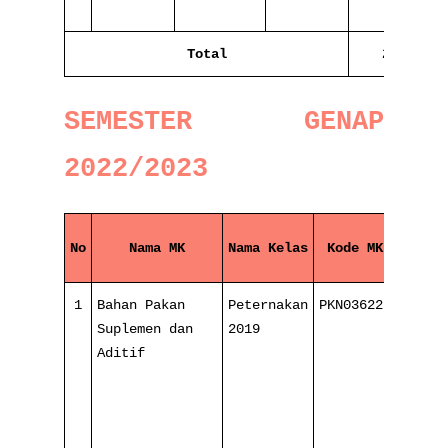
Total
23
SEMESTER GENAP
2022/2023
No
Nama MK
Nama Kelas
Kode MK
Perte
1
Bahan Pakan
Peternakan
PKN036221
2/
Suplemen dan
2019
16
Aditif