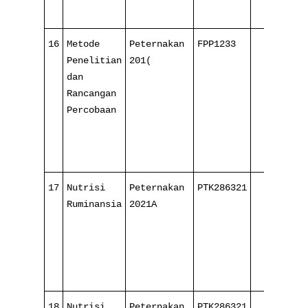
16
Metode
Peternakan
FPP1233
3/
Penelitian
201(
16
dan
Rancangan
Percobaan
17
Nutrisi
Peternakan
PTK286321
4/
Ruminansia
2021A
16
18
Nutrisi
Peternakan
PTK286321
4/