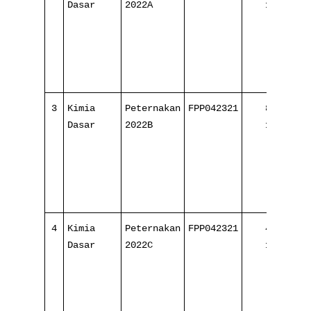
Dasar
2022A
16
3
Kimia
Peternakan
FPP042321
8/
Dasar
2022B
16
4
Kimia
Peternakan
FPP042321
4/
0
Dasar
2022C
16