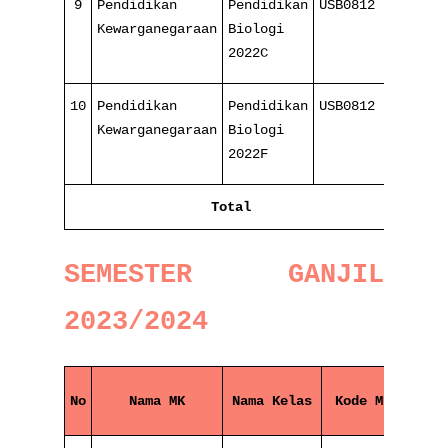
9
Pendidikan
Pendidikan
USB0812
8/
Kewarganegaraan
Biologi
16
2022C
10
Pendidikan
Pendidikan
USB0812
8/
Kewarganegaraan
Biologi
16
2022F
Total
45
SEMESTER GANJIL
2023/2024
No
Nama MK
Nama Kelas
Kode MK
Pert