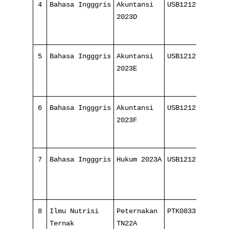
4
Bahasa Ingggris
Akuntansi
USB1212
8
2023D
1
5
Bahasa Ingggris
Akuntansi
USB1212
8
2023E
1
6
Bahasa Ingggris
Akuntansi
USB1212
8
2023F
1
7
Bahasa Ingggris
Hukum 2023A
USB1212
8
1
8
Ilmu Nutrisi
Peternakan
PTK083321
4
Ternak
TN22A
1