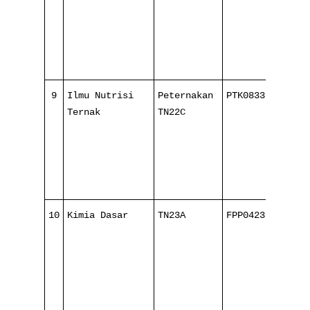
9
Ilmu Nutrisi
Peternakan
PTK083321
4
Ternak
TN22C
1
10
Kimia Dasar
TN23A
FPP042321
2
1