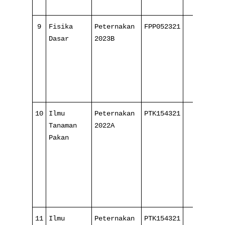
9
Fisika
Peternakan
FPP052321
4/
Dasar
2023B
16
10
Ilmu
Peternakan
PTK154321
2/
Tanaman
2022A
16
Pakan
11
Ilmu
Peternakan
PTK154321
3/