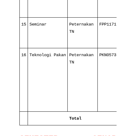
15
Seminar
Peternakan
FPP117121
TN
16
Teknologi Pakan
Peternakan
PKN057321
2
TN
1
Total
8