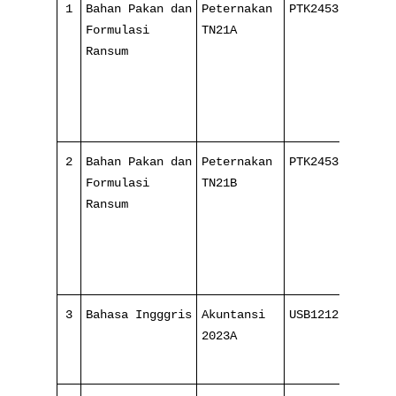
1
Bahan Pakan dan
Peternakan
PTK245321
4
Formulasi
TN21A
1
Ransum
2
Bahan Pakan dan
Peternakan
PTK245321
4
Formulasi
TN21B
1
Ransum
3
Bahasa Ingggris
Akuntansi
USB1212
8
2023A
1