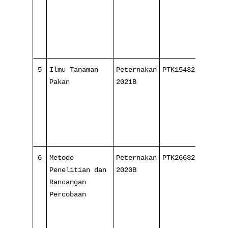
5
Ilmu Tanaman
Peternakan
PTK154321
4/
Pakan
2021B
16
6
Metode
Peternakan
PTK266321
4/
Penelitian dan
2020B
16
Rancangan
Percobaan