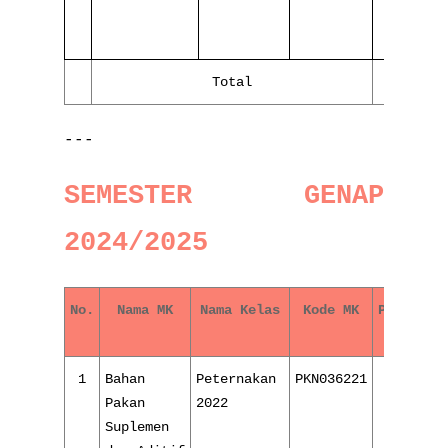
Total
81
---
SEMESTER GENAP
2024/2025
No.
Nama MK
Nama Kelas
Kode MK
Pertemua
1
Bahan
Peternakan
PKN036221
4/ 16
Pakan
2022
Suplemen