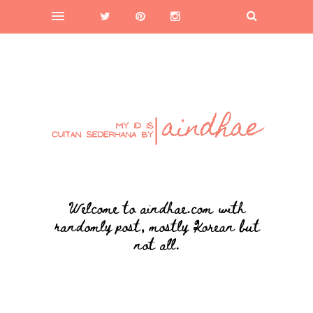
Welcome to aindhae.com with
randomly post, mostly Korean but
not all.