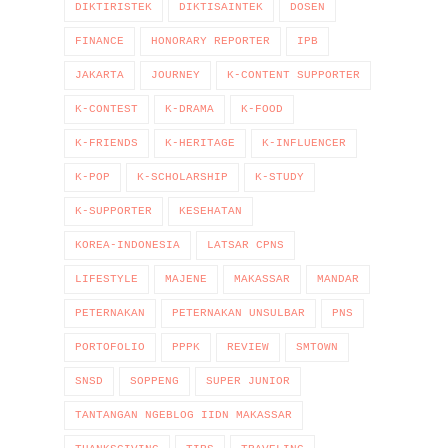
DIKTIRISTEK
DIKTISAINTEK
DOSEN
FINANCE
HONORARY REPORTER
IPB
JAKARTA
JOURNEY
K-CONTENT SUPPORTER
K-CONTEST
K-DRAMA
K-FOOD
K-FRIENDS
K-HERITAGE
K-INFLUENCER
K-POP
K-SCHOLARSHIP
K-STUDY
K-SUPPORTER
KESEHATAN
KOREA-INDONESIA
LATSAR CPNS
LIFESTYLE
MAJENE
MAKASSAR
MANDAR
PETERNAKAN
PETERNAKAN UNSULBAR
PNS
PORTOFOLIO
PPPK
REVIEW
SMTOWN
SNSD
SOPPENG
SUPER JUNIOR
TANTANGAN NGEBLOG IIDN MAKASSAR