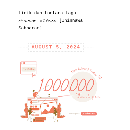
Lirik dan Lontara Lagu
ᨕᨗᨊᨗᨊᨏ ᨔᨅᨑᨕᨙ [Ininnawa
Sabbarae]
AUGUST 5, 2024