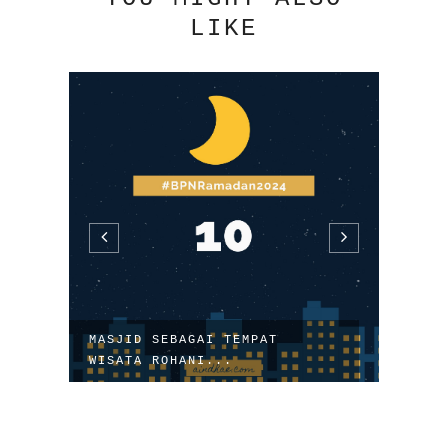
LIKE
MASJID SEBAGAI TEMPAT
RUTI
WISATA ROHANI...
OPTI