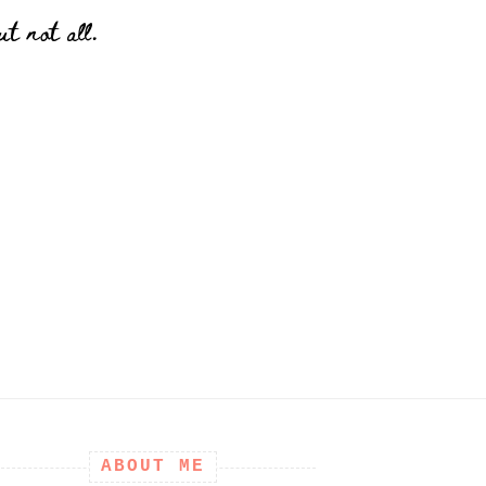
t not all.
ABOUT ME