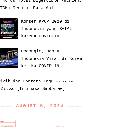
 Rumus Total Digestible Nutrient
TDN) Menurut Para Ahli
Konser KPOP 2020 di
Indonesia yang BATAL
karena COVID-19
Pocongie, Hantu
Indonesia Viral di Korea
ketika COVID-19
Lirik dan Lontara Lagu ᨕᨗᨊᨗᨊᨏ
ᨔᨅᨑᨕᨙ [Ininnawa Sabbarae]
AUGUST 5, 2024