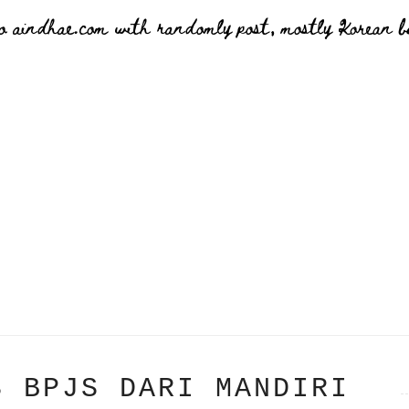
o aindhae.com with randomly post, mostly Korean bu
S BPJS DARI MANDIRI