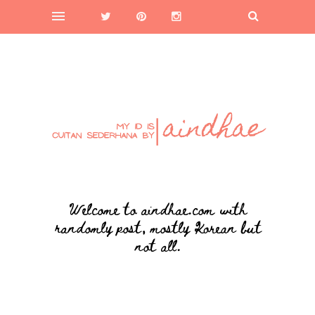
Welcome to aindhae.com with
randomly post, mostly Korean but
not all.