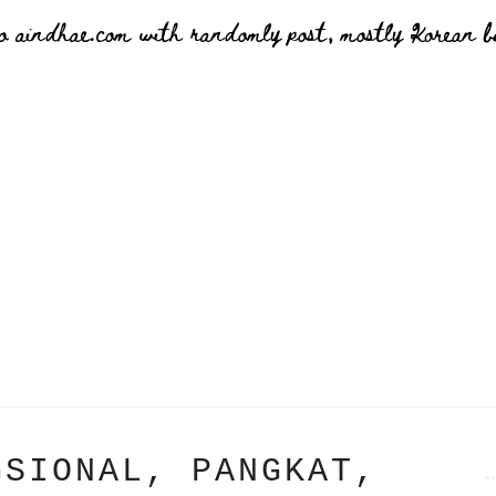
o aindhae.com with randomly post, mostly Korean bu
GSIONAL, PANGKAT,