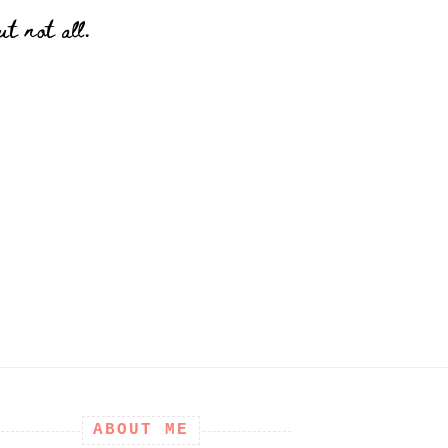
t not all.
ABOUT ME