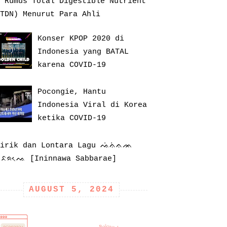
 Rumus Total Digestible Nutrient
TDN) Menurut Para Ahli
Konser KPOP 2020 di
Indonesia yang BATAL
karena COVID-19
Pocongie, Hantu
Indonesia Viral di Korea
ketika COVID-19
Lirik dan Lontara Lagu ᨕᨗᨊᨗᨊᨏ
ᨔᨅᨑᨕᨙ [Ininnawa Sabbarae]
AUGUST 5, 2024