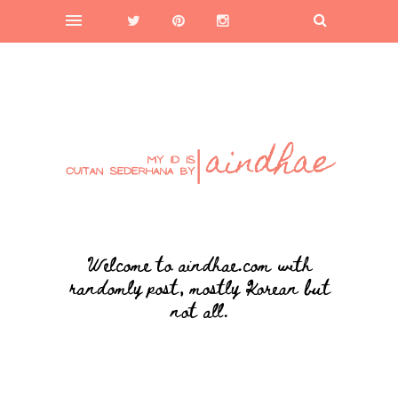
Welcome to aindhae.com with
randomly post, mostly Korean but
not all.