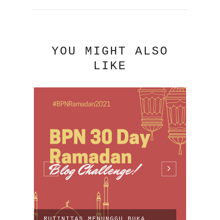
YOU MIGHT ALSO
LIKE
O
RUTINITAS MENUNGGU BUKA
MENU