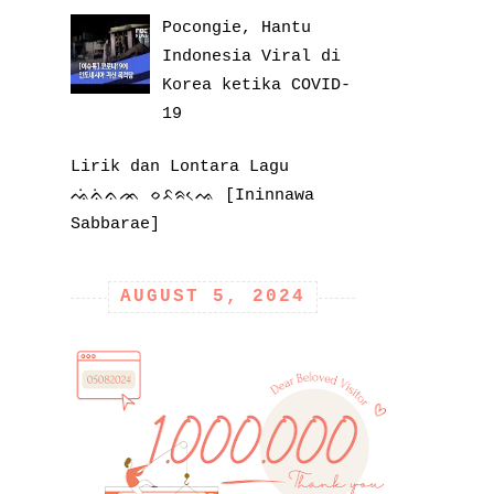
Pocongie, Hantu
Indonesia Viral di
Korea ketika COVID-
19
Lirik dan Lontara Lagu
ᨕᨗᨊᨗᨊᨏ ᨔᨅᨑᨕᨙ [Ininnawa
Sabbarae]
AUGUST 5, 2024